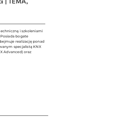
i
| TEMA,
echniczną i szkoleniami
 Posiada bogate
ejmuje realizację ponad
owanym specjalistą KNX
X Advanced) oraz