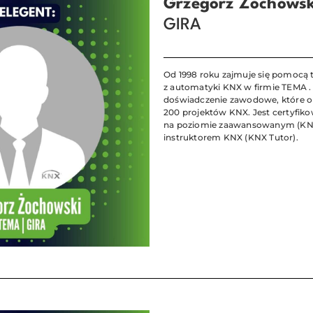
Grzegorz Żochowsk
GIRA
Od 1998 roku zajmuje się pomocą t
z automatyki KNX w firmie TEMA .
doświadczenie zawodowe, które ob
200 projektów KNX. Jest certyfik
na poziomie zaawansowanym (KN
instruktorem KNX (KNX Tutor).