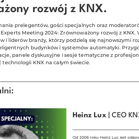
żony rozwój z KNX.
ania prelegentów, gości specjalnych oraz moderatoró
 Experts Meeting 2024: Zrównoważony rozwój z KNX.
 i liderów branży, którzy podzielą się najnowszymi r
nteligentnych budynków i systemów automatyki. Przygo
acje, panele dyskusyjne i sesje tematyczne z profesjon
ść technologii KNX na całym świecie.
lni:
Heinz Lux
| CEO KN
Od 2006 roku Heinz Lux jest odpow