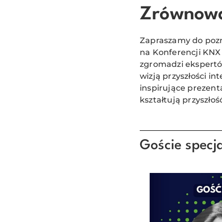
Zrównowa
Zapraszamy do pozn
na Konferencji KNX
zgromadzi ekspertów
wizją przyszłości i
inspirujące prezent
kształtują przyszło
Goście specja