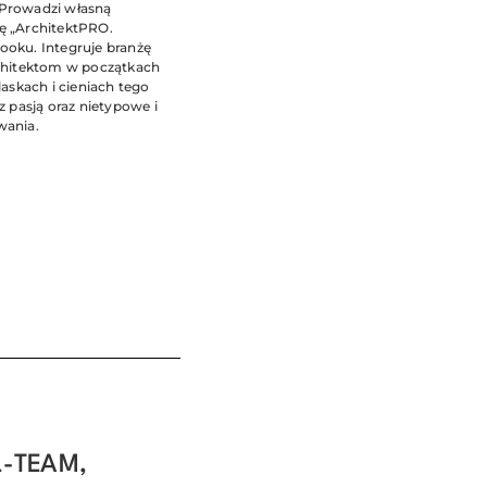
 Prowadzi własną
pę „ArchitektPRO.
ooku. Integruje branżę
hitektom w początkach
laskach i cieniach tego
z pasją oraz nietypowe i
owania.
L-TEAM,