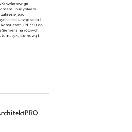
NX: światowego
 domem i budynkiem.
zakresie jego
ch sieci zarządzania i
 konsultant. Od 1990 do
ie Siemens na różnych
 automatyką domową i
ArchitektPRO